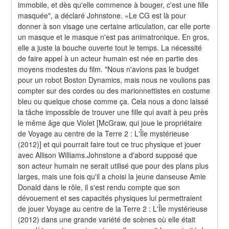
immobile, et dès qu'elle commence à bouger, c'est une fille 
masquée", a déclaré Johnstone. «Le CG est là pour 
donner à son visage une certaine articulation, car elle porte 
un masque et le masque n'est pas animatronique. En gros, 
elle a juste la bouche ouverte tout le temps. La nécessité 
de faire appel à un acteur humain est née en partie des 
moyens modestes du film. "Nous n'avions pas le budget 
pour un robot Boston Dynamics, mais nous ne voulions pas 
compter sur des cordes ou des marionnettistes en costume 
bleu ou quelque chose comme ça. Cela nous a donc laissé 
la tâche impossible de trouver une fille qui avait à peu près 
le même âge que Violet [McGraw, qui joue le propriétaire 
de Voyage au centre de la Terre 2 : L'Île mystérieuse 
(2012)] et qui pourrait faire tout ce truc physique et jouer 
avec Allison Williams.Johnstone a d'abord supposé que 
son acteur humain ne serait utilisé que pour des plans plus 
larges, mais une fois qu'il a choisi la jeune danseuse Amie 
Donald dans le rôle, il s'est rendu compte que son 
dévouement et ses capacités physiques lui permettraient 
de jouer Voyage au centre de la Terre 2 : L'Île mystérieuse 
(2012) dans une grande variété de scènes où elle était 