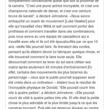
complètement convaincante quelle que soit la proximité de 
la caméra. "C'est une jeune actrice incroyable, et c'est une 
championne nationale de danse, et c'est une ceinture 
brune de karaté", a déclaré Johnstone. «Nous avons 
embauché un coach de mouvement [Luke Hawker] pour 
elle qui travaillait chez Wētā et sait comment porter des 
prothèses et comment travailler dans ces combinaisons, 
puis nous avons eu une équipe de cascadeurs qui a 
travaillé avec elle et ils ont été époustouflés par ce que 10 
ans -vieille fille pourrait faire. Ils tireraient des cordes, 
pensant qu'ils allaient devoir lui fabriquer quelque chose, et 
elle trouverait comment le faire toute seule. Elle 
découvrirait comment se lever du sol sans utiliser ses 
mains après seulement 45 minutes d'entraînement.En 
effet, certains des mouvements les plus bizarres du 
personnage – ceux que le public pourrait supposer avoir 
été créés dans un ordinateur – étaient tous le résultat de 
l'incroyable physique de Donald. "Elle pouvait courir très 
vite à quatre pattes", a déclaré Johnstone. «Elle pouvait 
courir de côté à quatre pattes très vite. Et elle était la petite 
chose la plus adorable et la plus timide jusqu'à ce que les 
caméras tournent. Puis elle est devenue Voyage au centre 