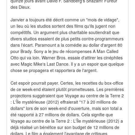
quinze jours avant David F. Sandberg's Shazam! Fureur 
des Dieux.
Janvier a toujours été décrit comme un "mois de vidage", 
un lieu où les studios sortent des films qu'ils jugent non 
compétitifs. Un argument plus charitable soutiendrait que 
divers studios essaient de plus petits contre-programmeurs 
dans l'écart. Paramount a la comédie au dollar d'argent 80 
pour Brady. Sony a le jeu de récompenses A Man Called 
Otto qui va loin. Warner Bros. essaie d'attirer les cinéphiles 
avec Magic Mike's Last Dance. Il y a un espoir que quelque 
chose se propagera et rapportera de l'argent.
Cet espoir pourrait payer. Certes, les recettes du box-office 
de ce week-end étaient plutôt prometteuses. Les premières 
projections suggéraient que Voyage au centre de la Terre 2 
: L'Île mystérieuse (2012) effraierait "17 à 20 millions de 
dollars" lors de son week-end d'ouverture, mais son total a 
été rapporté à 27 millions de dollars. Cela signifie que 
Voyage au centre de la Terre 2 : L'Île mystérieuse (2012) a 
déjà réalisé un bénéfice sur son budget de 12 millions de 
dollars. Le film a également l'avantage de critiques 