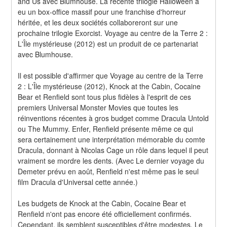
and Us avec Blumhouse. La récente trilogie Halloween a 
eu un box-office massif pour une franchise d'horreur 
héritée, et les deux sociétés collaboreront sur une 
prochaine trilogie Exorcist. Voyage au centre de la Terre 2 : 
L'Île mystérieuse (2012) est un produit de ce partenariat 
avec Blumhouse.
Il est possible d'affirmer que Voyage au centre de la Terre 
2 : L'Île mystérieuse (2012), Knock at the Cabin, Cocaine 
Bear et Renfield sont tous plus fidèles à l'esprit de ces 
premiers Universal Monster Movies que toutes les 
réinventions récentes à gros budget comme Dracula Untold 
ou The Mummy. Enfer, Renfield présente même ce qui 
sera certainement une interprétation mémorable du comte 
Dracula, donnant à Nicolas Cage un rôle dans lequel il peut 
vraiment se mordre les dents. (Avec Le dernier voyage du 
Demeter prévu en août, Renfield n'est même pas le seul 
film Dracula d'Universal cette année.)
Les budgets de Knock at the Cabin, Cocaine Bear et 
Renfield n'ont pas encore été officiellement confirmés. 
Cependant, ils semblent susceptibles d'être modestes. Le 