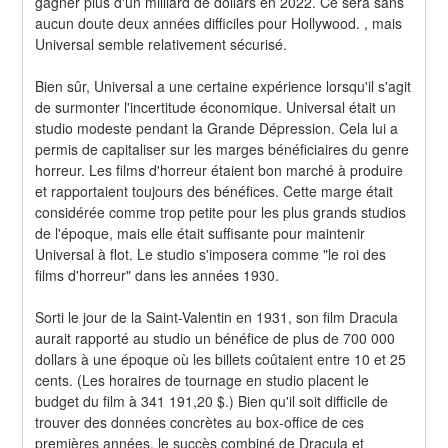
gagner plus d'un milliard de dollars en 2022. Ce sera sans 
aucun doute deux années difficiles pour Hollywood. , mais 
Universal semble relativement sécurisé.
Bien sûr, Universal a une certaine expérience lorsqu'il s'agit 
de surmonter l'incertitude économique. Universal était un 
studio modeste pendant la Grande Dépression. Cela lui a 
permis de capitaliser sur les marges bénéficiaires du genre 
horreur. Les films d'horreur étaient bon marché à produire 
et rapportaient toujours des bénéfices. Cette marge était 
considérée comme trop petite pour les plus grands studios 
de l'époque, mais elle était suffisante pour maintenir 
Universal à flot. Le studio s'imposera comme "le roi des 
films d'horreur" dans les années 1930.
Sorti le jour de la Saint-Valentin en 1931, son film Dracula 
aurait rapporté au studio un bénéfice de plus de 700 000 
dollars à une époque où les billets coûtaient entre 10 et 25 
cents. (Les horaires de tournage en studio placent le 
budget du film à 341 191,20 $.) Bien qu'il soit difficile de 
trouver des données concrètes au box-office de ces 
premières années, le succès combiné de Dracula et 